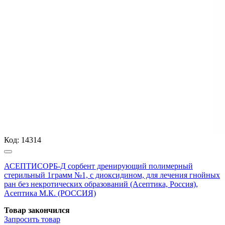
Код:
14314
АСЕПТИСОРБ-Д сорбент дренирующий полимерный
стерильный 1грамм №1, с диоксидином, для лечения гнойных
ран без некротических образований (Асептика, Россия),
Асептика М.К. (РОССИЯ)
Товар закончился
Запросить
товар