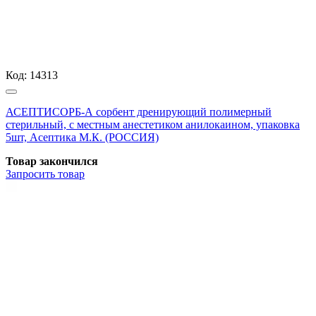
Код:
14313
АСЕПТИСОРБ-А сорбент дренирующий полимерный
стерильный, с местным анестетиком анилокаином, упаковка
5шт, Асептика М.К. (РОССИЯ)
Товар закончился
Запросить
товар