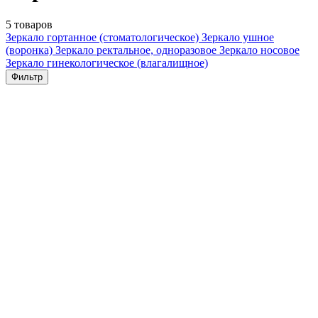
5 товаров
Зеркало гортанное (стоматологическое)
Зеркало ушное
(воронка)
Зеркало ректальное, одноразовое
Зеркало носовое
Зеркало гинекологическое (влагалищное)
Фильтр