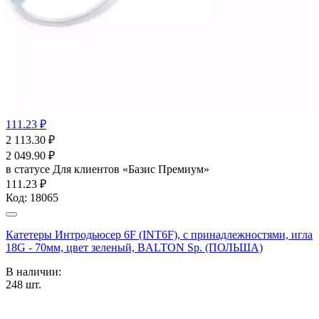
111.23 ₽
2 113.30
₽
2 049.90
₽
в статусе
Для клиентов «Базис Премиум»
111.23 ₽
Код:
18065
Катетеры Интродьюсер 6F (INT6F), с принадлежностями, игла
18G - 70мм, цвет зеленый, BALTON Sp. (ПОЛЬША)
В наличии:
248
шт.