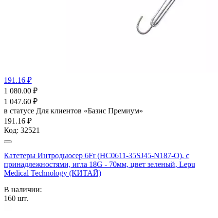
191.16 ₽
1 080.00
₽
1 047.60
₽
в статусе
Для клиентов «Базис Премиум»
191.16 ₽
Код:
32521
Катетеры Интродьюсер 6Fr (HC0611-35SJ45-N187-O), с
принадлежностями, игла 18G - 70мм, цвет зеленый, Lepu
Medical Technology (КИТАЙ)
В наличии:
160
шт.