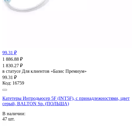
99.31 ₽
1 886.88
₽
1 830.27
₽
в статусе
Для клиентов «Базис Премиум»
99.31 ₽
Код:
16759
Катетеры Интродьюсер 5F (INT5F), с принадлежностями, цвет
серый, BALTON Sp. (ПОЛЬША)
В наличии:
47
шт.