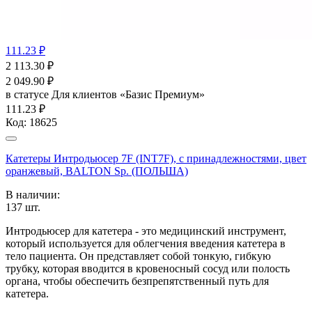
111.23 ₽
2 113.30
₽
2 049.90
₽
в статусе
Для клиентов «Базис Премиум»
111.23 ₽
Код:
18625
Катетеры Интродьюсер 7F (INT7F), с принадлежностями, цвет
оранжевый, BALTON Sp. (ПОЛЬША)
В наличии:
137
шт.
Интродьюсер для катетера - это медицинский инструмент,
который используется для облегчения введения катетера в
тело пациента. Он представляет собой тонкую, гибкую
трубку, которая вводится в кровеносный сосуд или полость
органа, чтобы обеспечить безпрепятственный путь для
катетера.