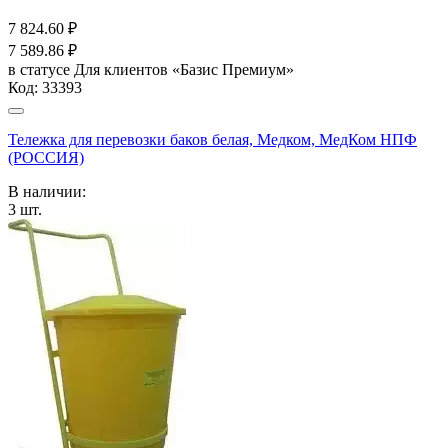
7 824.60
₽
7 589.86
₽
в статусе
Для клиентов «Базис Премиум»
Код:
33393
Тележка для перевозки баков белая, Медком, МедКом НПФ
(РОССИЯ)
В наличии:
3
шт.