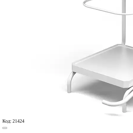
Код:
21424