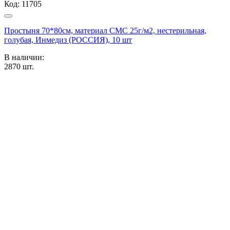
Код:
11705
Простыня 70*80см, материал СМС 25г/м2, нестерильная,
голубая, Инмедиз (РОССИЯ), 10 шт
В наличии:
2870
шт.