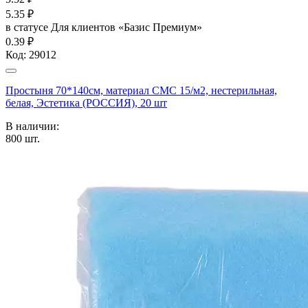
5.35
₽
в статусе
Для клиентов «Базис Премиум»
0.39 ₽
Код:
29012
Простыня 70*140см, материал СМС 15/м2, нестерильная,
белая, Эстетика (РОССИЯ), 20 шт
В наличии:
800
шт.