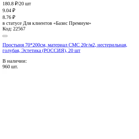
180.8 ₽/20 шт
9.04
₽
8.76
₽
в статусе
Для клиентов «Базис Премиум»
Код:
22567
Простыня 70*200см, материал СМС 20г/м2, нестерильная,
голубая, Эстетика (РОССИЯ), 20 шт
В наличии:
960
шт.