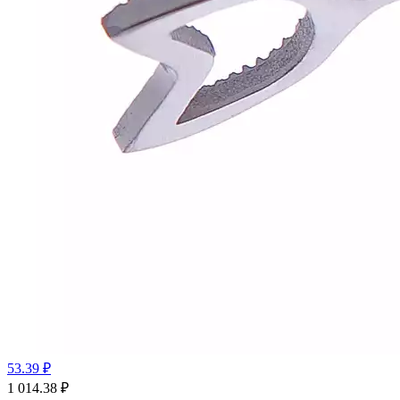
53.39 ₽
1 014.38
₽