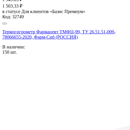
1 503.33
₽
в статусе
Для клиентов «Базис Премиум»
Код:
32749
Термогигрометр Фармацевт ТМФЦ-99, ТУ 26.51.51-009-
78066655-2020, Фарм-Сиб (РОССИЯ)
В наличии:
150
шт.