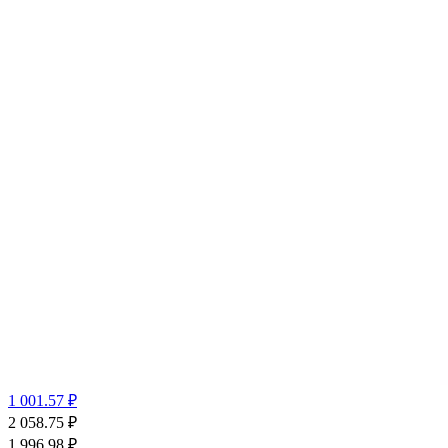
1 001.57 ₽
2 058.75
₽
1 996.98
₽