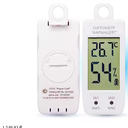
1 549.83
₽