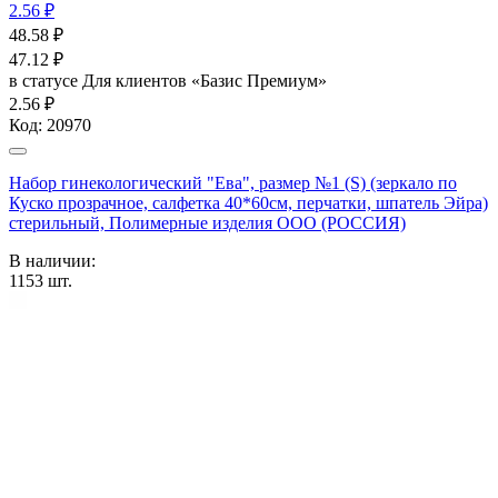
2.56 ₽
48.58
₽
47.12
₽
в статусе
Для клиентов «Базис Премиум»
2.56 ₽
Код:
20970
Набор гинекологический "Ева", размер №1 (S) (зеркало по
Куско прозрачное, салфетка 40*60см, перчатки, шпатель Эйра)
стерильный, Полимерные изделия OOO (РОССИЯ)
В наличии:
1153
шт.