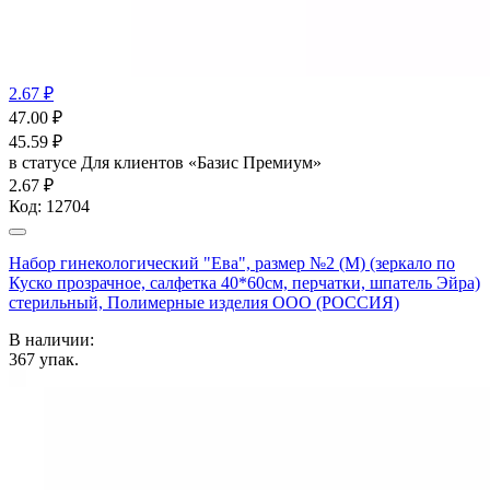
2.67 ₽
47.00
₽
45.59
₽
в статусе
Для клиентов «Базис Премиум»
2.67 ₽
Код:
12704
Набор гинекологический "Ева", размер №2 (М) (зеркало по
Куско прозрачное, салфетка 40*60см, перчатки, шпатель Эйра)
стерильный, Полимерные изделия OOO (РОССИЯ)
В наличии:
367
упак.