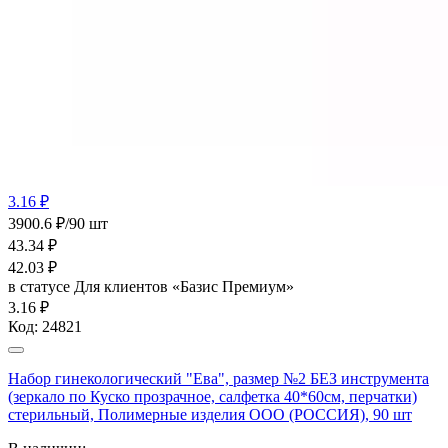
3.16 ₽
3900.6 ₽/90 шт
43.34
₽
42.03
₽
в статусе
Для клиентов «Базис Премиум»
3.16 ₽
Код:
24821
Набор гинекологический "Ева", размер №2 БЕЗ инструмента
(зеркало по Куско прозрачное, салфетка 40*60см, перчатки)
стерильный, Полимерные изделия OOO (РОССИЯ), 90 шт