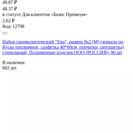
49.87
₽
48.37
₽
в статусе
Для клиентов «Базис Премиум»
2.62 ₽
Код:
12798
Набор гинекологический "Ева", размер №2 (М) (зеркало по
Куско прозрачное, салфетка 40*60см, перчатки, цитощетка)
стерильный, Полимерные изделия OOO (РОССИЯ), 90 шт
В наличии:
602
шт.