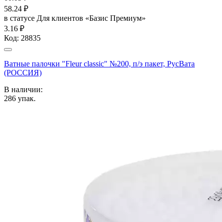
58.24
₽
в статусе
Для клиентов «Базис Премиум»
3.16 ₽
Код:
28835
Ватные палочки "Fleur classic" №200, п/э пакет, РусВата
(РОССИЯ)
В наличии:
286
упак.