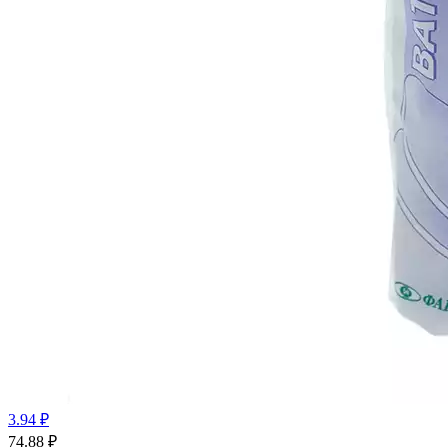
3.94 ₽
74.88
₽