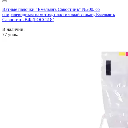
Ватные палочки "Емельянъ Савостинъ" №200, со
спиралевидным намотом, пластиковый стакан, Емельянъ
Савостинъ ВФ (РОССИЯ)
В наличии:
77
упак.