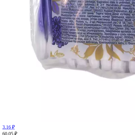
3.16 ₽
60.05
₽