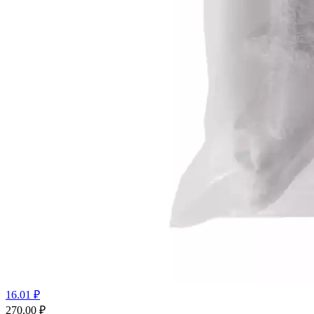
16.01 ₽
270.00
₽