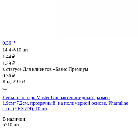
0.36 ₽
14.4 ₽/10 шт
1.44
₽
1.39
₽
в статусе
Для клиентов «Базис Премиум»
0.36 ₽
Код:
29163
Лейкопластырь Master Uni бактерицидный, размер
1,9см*7,2см, прозрачный, на полимерной основе, Pharmline
s.r.o. (ЧЕХИЯ), 10 шт
В наличии:
5710
шт.