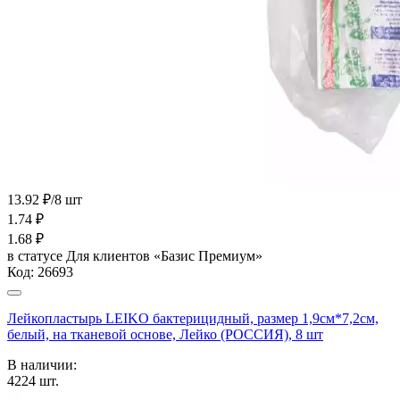
13.92 ₽/8 шт
1.74
₽
1.68
₽
в статусе
Для клиентов «Базис Премиум»
Код:
26693
Лейкопластырь LEIKO бактерицидный, размер 1,9см*7,2см,
белый, на тканевой основе, Лейко (РОССИЯ), 8 шт
В наличии:
4224
шт.