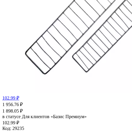
102.99 ₽
1 956.76
₽
1 898.05
₽
в статусе
Для клиентов «Базис Премиум»
102.99 ₽
Код:
29235