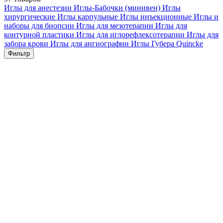
Иглы для анестезии
Иглы-Бабочки (минивен)
Иглы
хирургические
Иглы карпульные
Иглы инъекционные
Иглы и
наборы для биопсии
Иглы для мезотерапии
Иглы для
контурной пластики
Иглы для иглорефлексотерапии
Иглы для
забора крови
Иглы для ангиографии
Иглы Губера
Quincke
Фильтр