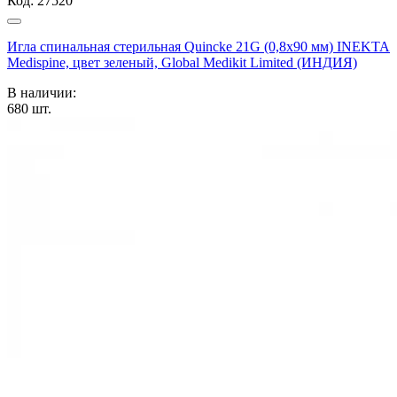
Код:
27520
Игла спинальная стерильная Quincke 21G (0,8х90 мм) INEKTA
Medispine, цвет зеленый, Global Medikit Limited (ИНДИЯ)
В наличии:
680
шт.