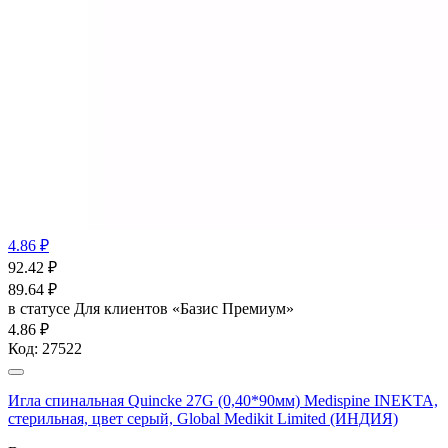
4.86 ₽
92.42
₽
89.64
₽
в статусе
Для клиентов «Базис Премиум»
4.86 ₽
Код:
27522
Игла спинальная Quincke 27G (0,40*90мм) Medispine INEKTA,
стерильная, цвет серый, Global Medikit Limited (ИНДИЯ)