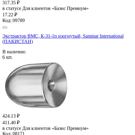
317.35
₽
в статусе
Для клиентов «Базис Премиум»
17.22 ₽
Код:
09789
Экстрактор ВМС, К-31-1п изогнутый, Sammar International
(ПАКИСТАН)
В наличии:
6
шт.
424.13
₽
411.40
₽
в статусе
Для клиентов «Базис Премиум»
Код:
08171