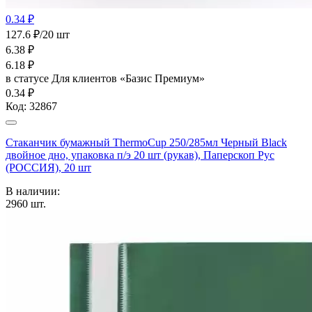
0.34 ₽
127.6 ₽/20 шт
6.38
₽
6.18
₽
в статусе
Для клиентов «Базис Премиум»
0.34 ₽
Код:
32867
Стаканчик бумажный ThermoCup 250/285мл Черный Black
двойное дно, упаковка п/э 20 шт (рукав), Паперскоп Рус
(РОССИЯ), 20 шт
В наличии:
2960
шт.