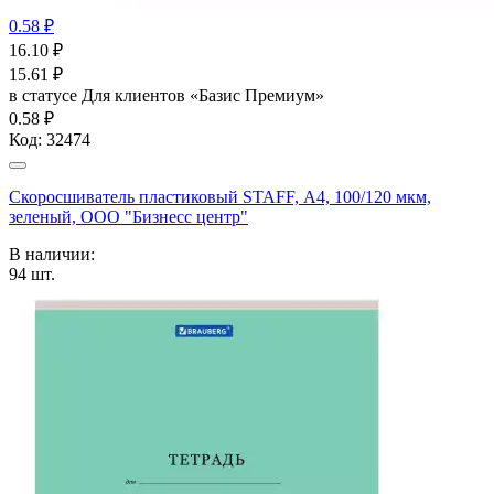
0.58 ₽
16.10
₽
15.61
₽
в статусе
Для клиентов «Базис Премиум»
0.58 ₽
Код:
32474
Скоросшиватель пластиковый STAFF, А4, 100/120 мкм,
зеленый, ООО "Бизнесс центр"
В наличии:
94
шт.