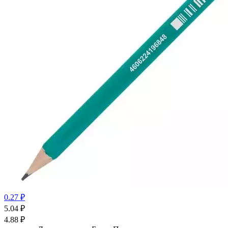
0.27 ₽
5.04
₽
4.88
₽