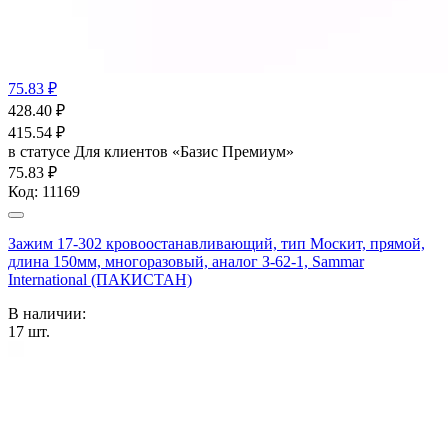
75.83 ₽
428.40
₽
415.54
₽
в статусе
Для клиентов «Базис Премиум»
75.83 ₽
Код:
11169
Зажим 17-302 кровоостанавливающий, тип Москит, прямой,
длина 150мм, многоразовый, аналог З-62-1, Sammar
International (ПАКИСТАН)
В наличии:
17
шт.