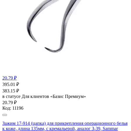
20.79 ₽
395.01
₽
383.15
₽
в статусе
Для клиентов «Базис Премиум»
20.79 ₽
Код:
11196
Зажим 17-914 (цапка) для прикрепления операционного белья
к коже, длина 135мм, с кремальерой, аналог З-39, Sammar