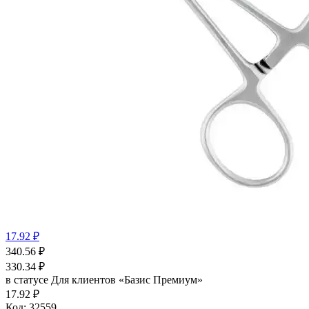
17.92 ₽
340.56
₽
330.34
₽
в статусе
Для клиентов «Базис Премиум»
17.92 ₽
Код:
32559