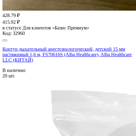
428.79
₽
415.92
₽
в статусе
Для клиентов «Базис Премиум»
Код:
32960
Контур дыхательный анестезиологический, детский 15 мм
растяжимый 1,6 м, FS70616S (Alba Healthcare), Alba Healthcare
LLC (КИТАЙ)
В наличии:
20
шт.