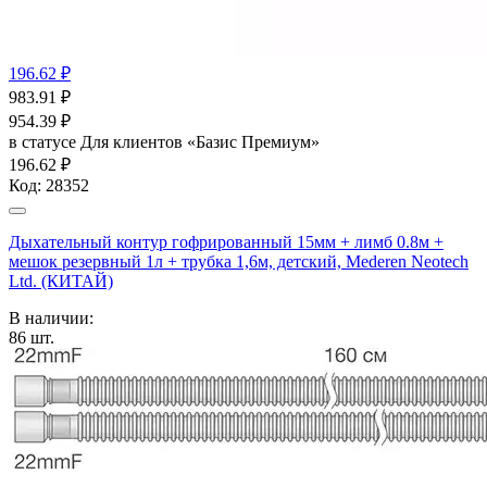
196.62 ₽
983.91
₽
954.39
₽
в статусе
Для клиентов «Базис Премиум»
196.62 ₽
Код:
28352
Дыхательный контур гофрированный 15мм + лимб 0.8м +
мешок резервный 1л + трубка 1,6м, детский, Mederen Neotech
Ltd. (КИТАЙ)
В наличии:
86
шт.