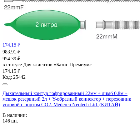
174.15 ₽
983.91
₽
954.39
₽
в статусе
Для клиентов «Базис Премиум»
174.15 ₽
Код:
25442
Дыхательный контур гофрированный 22мм + лимб 0.8м +
мешок резервный 2л + Y-образный коннектор + переходник
угловой с портом СО2, Mederen Neotech Ltd. (КИТАЙ)
В наличии:
146
шт.