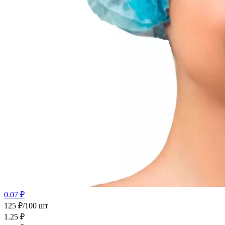
0.07 ₽
125 ₽/100 шт
1.25
₽