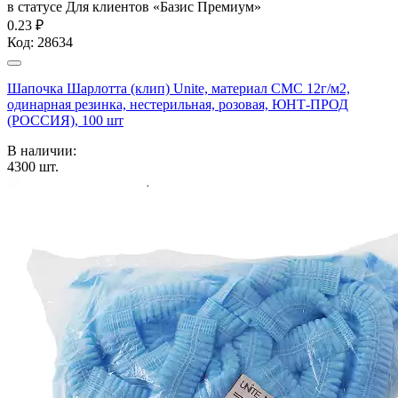
в статусе
Для клиентов «Базис Премиум»
0.23 ₽
Код:
28634
Шапочка Шарлотта (клип) Unite, материал СМС 12г/м2,
одинарная резинка, нестерильная, розовая, ЮНТ-ПРОД
(РОССИЯ), 100 шт
В наличии:
4300
шт.