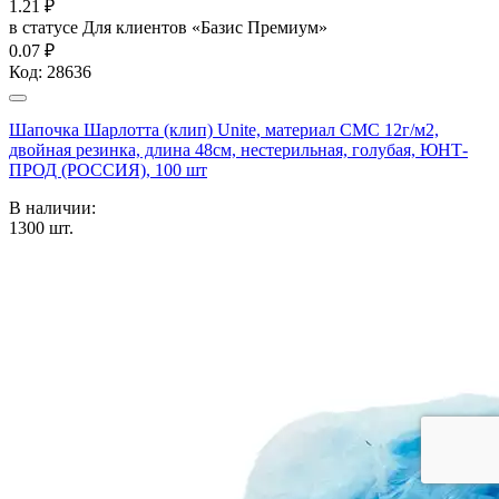
1.21
₽
в статусе
Для клиентов «Базис Премиум»
0.07 ₽
Код:
28636
Шапочка Шарлотта (клип) Unite, материал СМС 12г/м2,
двойная резинка, длина 48см, нестерильная, голубая, ЮНТ-
ПРОД (РОССИЯ), 100 шт
В наличии:
1300
шт.