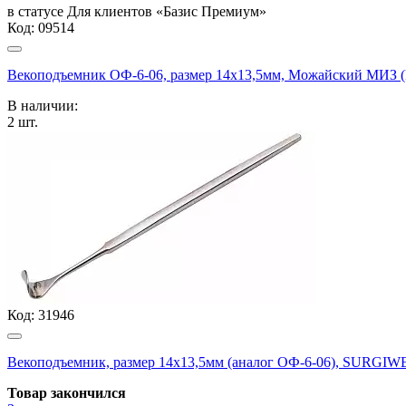
в статусе
Для клиентов «Базис Премиум»
Код:
09514
Векоподъемник ОФ-6-06, размер 14х13,5мм, Можайский МИЗ
В наличии:
2
шт.
Код:
31946
Векоподъемник, размер 14х13,5мм (аналог ОФ-6-06), SURG
Товар закончился