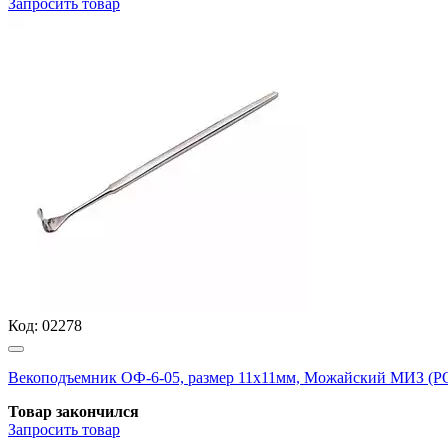
Запросить
товар
Код:
02278
Векоподъемник ОФ-6-05, размер 11х11мм, Можайский МИЗ (
Товар закончился
Запросить
товар