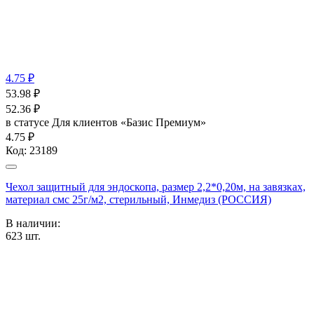
4.75 ₽
53.98
₽
52.36
₽
в статусе
Для клиентов «Базис Премиум»
4.75 ₽
Код:
23189
Чехол защитный для эндоскопа, размер 2,2*0,20м, на завязках,
материал смс 25г/м2, стерильный, Инмедиз (РОССИЯ)
В наличии:
623
шт.