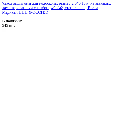
Чехол защитный для эндоскопа, размер 2,0*0,13м, на завязках,
ламинированный спанбонд 40г/м2, стерильный, Волга
Медикал НПП (РОССИЯ)
В наличии:
545
шт.