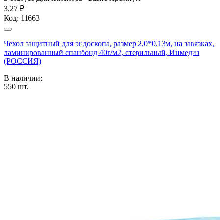
3.27 ₽
Код:
11663
Чехол защитный для эндоскопа, размер 2,0*0,13м, на завязках,
ламинированный спанбонд 40г/м2, стерильный, Инмедиз
(РОССИЯ)
В наличии:
550
шт.