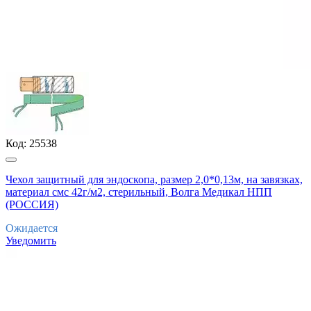
Код:
25538
Чехол защитный для эндоскопа, размер 2,0*0,13м, на завязках,
материал смс 42г/м2, стерильный, Волга Медикал НПП
(РОССИЯ)
Ожидается
Уведомить