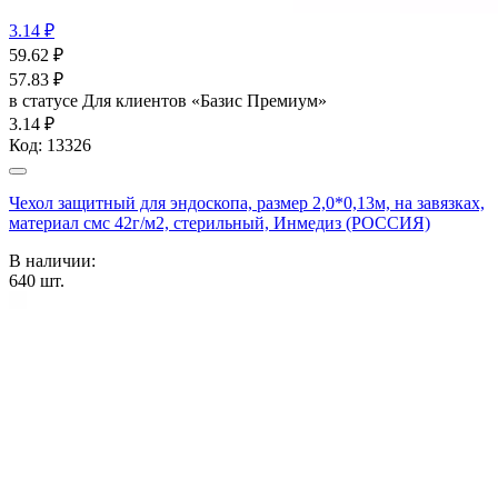
3.14 ₽
59.62
₽
57.83
₽
в статусе
Для клиентов «Базис Премиум»
3.14 ₽
Код:
13326
Чехол защитный для эндоскопа, размер 2,0*0,13м, на завязках,
материал смс 42г/м2, стерильный, Инмедиз (РОССИЯ)
В наличии:
640
шт.