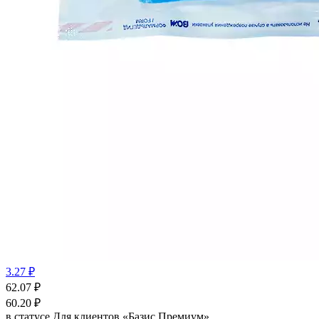
3.27 ₽
62.07
₽
60.20
₽
в статусе
Для клиентов «Базис Премиум»