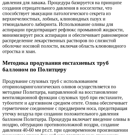
давления для лаважа. Процедура базируется на принципе
создания отрицательного давления в носоглотке, что
способствует эвакуации патологического секрета из
верхнечелюстных, лобных, клиновидных пазух и
этмоидального лабиринта. Использование оливы для
аспирации предотвращает рефлюкс промывной жидкости,
минимизирует риск аспирации и обеспечивает равномерное
распределение лекарственных растворов по слизистой
оболочке носовой полости, включая область клювовидного
отростка и хоан.
Методика продувания евстахиевых труб
баллоном по Политцеру
Продувание слуховых труб с использованием
оториноларингологических оливов осуществляется по
методике Политцера, направленной на восстановление
вентиляционной функции слуховых труб при евстахиите,
тубоотите и адгезивном среднем отите. Олива обеспечивает
герметичное соединение с преддверием носа, предотвращая
утечку воздуха при создании положительного давления
баллоном Политцера. Процедура включает введение оливы в
ноздрю, обтурацию противоположной ноздри, создание
давления 40-60 мм рт.ст. при одновременном произношении