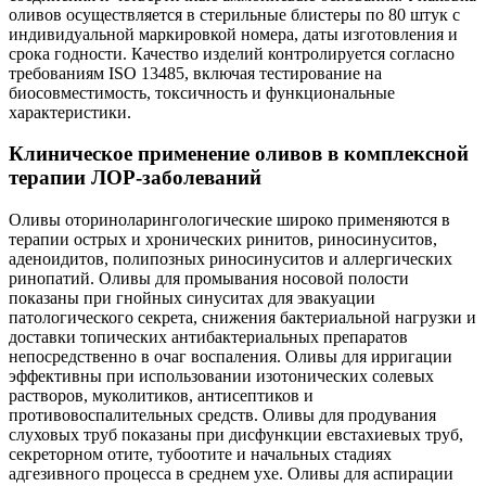
оливов осуществляется в стерильные блистеры по 80 штук с
индивидуальной маркировкой номера, даты изготовления и
срока годности. Качество изделий контролируется согласно
требованиям ISO 13485, включая тестирование на
биосовместимость, токсичность и функциональные
характеристики.
Клиническое применение оливов в комплексной
терапии ЛОР-заболеваний
Оливы оториноларингологические широко применяются в
терапии острых и хронических ринитов, риносинуситов,
аденоидитов, полипозных риносинуситов и аллергических
ринопатий. Оливы для промывания носовой полости
показаны при гнойных синуситах для эвакуации
патологического секрета, снижения бактериальной нагрузки и
доставки топических антибактериальных препаратов
непосредственно в очаг воспаления. Оливы для ирригации
эффективны при использовании изотонических солевых
растворов, муколитиков, антисептиков и
противовоспалительных средств. Оливы для продувания
слуховых труб показаны при дисфункции евстахиевых труб,
секреторном отите, тубоотите и начальных стадиях
адгезивного процесса в среднем ухе. Оливы для аспирации