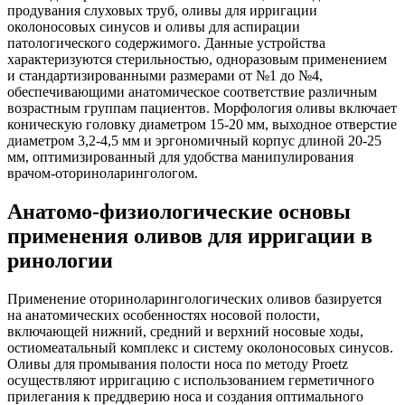
продувания слуховых труб, оливы для ирригации
околоносовых синусов и оливы для аспирации
патологического содержимого. Данные устройства
характеризуются стерильностью, одноразовым применением
и стандартизированными размерами от №1 до №4,
обеспечивающими анатомическое соответствие различным
возрастным группам пациентов. Морфология оливы включает
коническую головку диаметром 15-20 мм, выходное отверстие
диаметром 3,2-4,5 мм и эргономичный корпус длиной 20-25
мм, оптимизированный для удобства манипулирования
врачом-оториноларингологом.
Анатомо-физиологические основы
применения оливов для ирригации в
ринологии
Применение оториноларингологических оливов базируется
на анатомических особенностях носовой полости,
включающей нижний, средний и верхний носовые ходы,
остиомеатальный комплекс и систему околоносовых синусов.
Оливы для промывания полости носа по методу Proetz
осуществляют ирригацию с использованием герметичного
прилегания к преддверию носа и создания оптимального