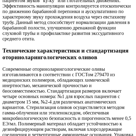
пациентом звуков "ку-ку" или глотательных движениях.
Эффективность манипуляции контролируется отоскопически
по движению барабанной перепонки и аускультативно по
характерному звуку прохождения воздуха через евстахиеву
трубу. Данный метод способствует нормализации давления в
барабанной полости, улучшению дренажной функции
слуховой трубы и профилактике развития экссудативного
среднего отита.
Технические характеристики и стандартизация
оториноларингологических оливов
Современные оториноларингологические оливы
изготавливаются в соответствии с ГОСТом 279470 из
медицинских полимеров, обладающих химической
инертностью, механической прочностью и
биосовместимостью. Стандартизация размеров включает
четыре основных номера: №1 для взрослых пациентов с
диаметром 15 мм, №2-4 для различных анатомических
вариантов. Стерилизация оливов осуществляется методом
гамма-облучения или этиленоксидом, обеспечивая
микробиологическую безопасность и пирогенность менее 0,5
ЕЭ/мл. Полимерный материал обладает устойчивостью к
дезинфицирующим растворам, включая хлорсодержащие
соединения и четвертичные аммониевые основания. Упаковка