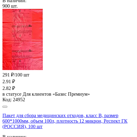
В наличии:
900
шт.
291 ₽/100 шт
2.91
₽
2.82
₽
в статусе
Для клиентов «Базис Премиум»
Код:
24952
Пакет для сбора медицинских отходов, класс В, размер
600*1000мм, объем 100л, плотность 12 микрон, Респект ГК
(РОССИЯ), 100 шт
В наличии: