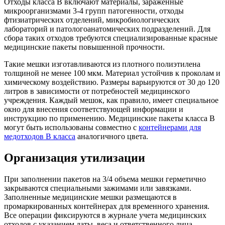
Отходы класса В включают материалы, зараженные
микроорганизмами 3-4 групп патогенности, отходы
фтизиатрических отделений, микробиологических
лабораторий и патологоанатомических подразделений. Для
сбора таких отходов требуются специализированные красные
медицинские пакеты повышенной прочности.
Такие мешки изготавливаются из плотного полиэтилена
толщиной не менее 100 мкм. Материал устойчив к проколам и
химическому воздействию. Размеры варьируются от 30 до 120
литров в зависимости от потребностей медицинского
учреждения. Каждый мешок, как правило, имеет специальное
окно для внесения соответствующей информации и
инструкцию по применению. Медицинские пакеты класса В
могут быть использованы совместно с
контейнерами для
медотходов В класса
аналогичного цвета.
Организация утилизации
При заполнении пакетов на 3/4 объема мешки герметично
закрываются специальными зажимами или завязками.
Заполненные медицинские мешки размещаются в
промаркированных контейнерах для временного хранения.
Все операции фиксируются в журнале учета медицинских
отходов с указанием даты, веса и ответственного лица.