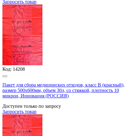
Запросить
товар
Код:
14208
Пакет для сбора медицинских отходов, класс В (красный),
размер 500х600мм, объем 30л, со стяжкой, плотность 10
микрон, Инновация (РОССИЯ)
Доступен только по запросу
Запросить
товар