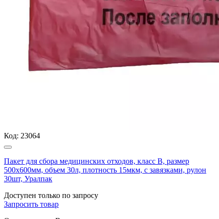
Код:
23064
Пакет для сбора медицинских отходов, класс В, размер
500х600мм, объем 30л, плотность 15мкм, с завязками, рулон
30шт, Уралпак
Доступен только по запросу
Запросить
товар