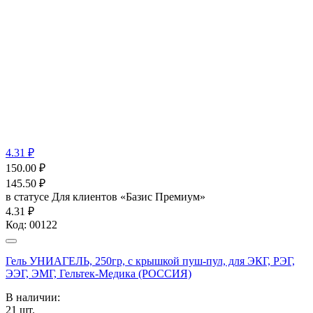
4.31 ₽
150.00
₽
145.50
₽
в статусе
Для клиентов «Базис Премиум»
4.31 ₽
Код:
00122
Гель УНИАГЕЛЬ, 250гр, с крышкой пуш-пул, для ЭКГ, РЭГ,
ЭЭГ, ЭМГ, Гельтек-Медика (РОССИЯ)
В наличии:
21
шт.