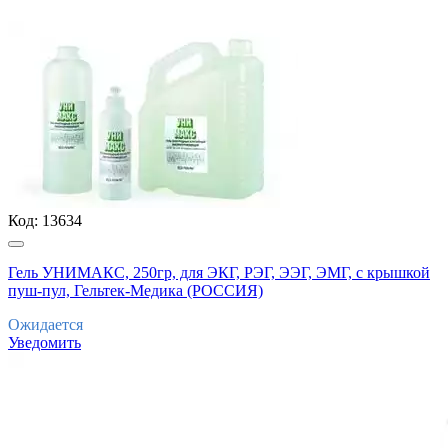
Код:
13634
Гель УНИМАКС, 250гр, для ЭКГ, РЭГ, ЭЭГ, ЭМГ, с крышкой
пуш-пул, Гельтек-Медика (РОССИЯ)
Ожидается
Уведомить