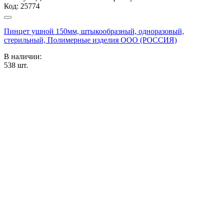
Код:
25774
Пинцет ушной 150мм, штыкообразный, одноразовый,
стерильный, Полимерные изделия OOO (РОССИЯ)
В наличии:
538
шт.