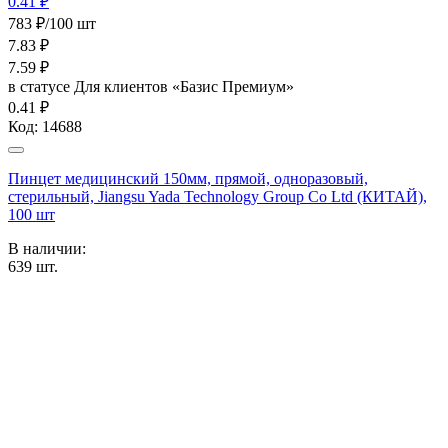
0.41 ₽
783 ₽/100 шт
7.83
₽
7.59
₽
в статусе
Для клиентов «Базис Премиум»
0.41 ₽
Код:
14688
Пинцет медицинский 150мм, прямой, одноразовый,
стерильный, Jiangsu Yada Technology Group Co Ltd (КИТАЙ),
100 шт
В наличии:
639
шт.