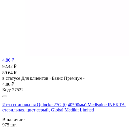
4.86 ₽
92.42
₽
89.64
₽
в статусе
Для клиентов «Базис Премиум»
4.86 ₽
Код:
27522
Игла спинальная Quincke 27G (0,40*90мм) Medispine INEKTA,
стерильная, цвет серый, Global Medikit Limited
В наличии:
975
шт.