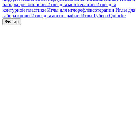
наборы для биопсии
Иглы для мезотерапии
Иглы для
контурной пластики
Иглы для иглорефлексотерапии
Иглы для
забора крови
Иглы для ангиографии
Иглы Губера
Quincke
Фильтр