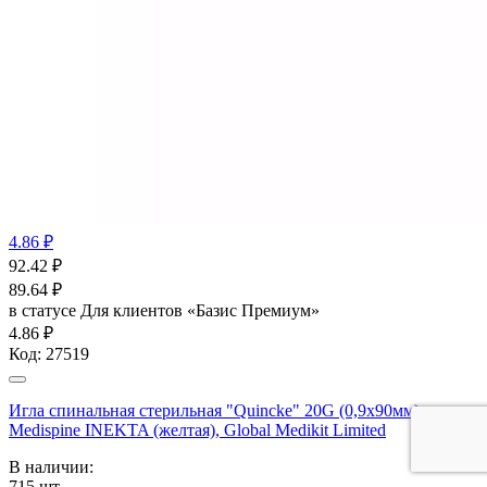
4.86 ₽
92.42
₽
89.64
₽
в статусе
Для клиентов «Базис Премиум»
4.86 ₽
Код:
27519
Игла спинальная стерильная "Quincke" 20G (0,9х90мм)
Medispine INEKTA (желтая), Global Medikit Limited
В наличии:
715
шт.