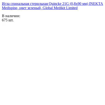
Игла спинальная стерильная Quincke 21G (0,8х90 мм) INEKTA
Medispine, цвет зеленый, Global Medikit Limited
В наличии:
675
шт.