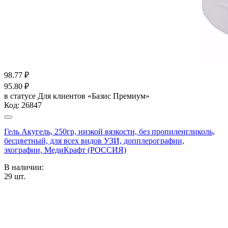
98.77
₽
95.80
₽
в статусе
Для клиентов «Базис Премиум»
Код:
26847
Гель Акугель, 250гр, низкой вязкости, без пропиленгликоль,
бесцветный, для всех видов УЗИ, допплерографии,
эхографии, МедиКрафт (РОССИЯ)
В наличии:
29
шт.