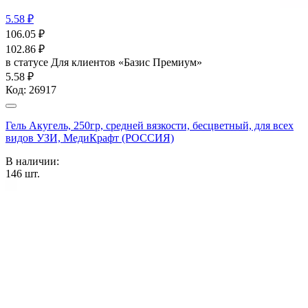
5.58 ₽
106.05
₽
102.86
₽
в статусе
Для клиентов «Базис Премиум»
5.58 ₽
Код:
26917
Гель Акугель, 250гр, средней вязкости, бесцветный, для всех
видов УЗИ, МедиКрафт (РОССИЯ)
В наличии:
146
шт.