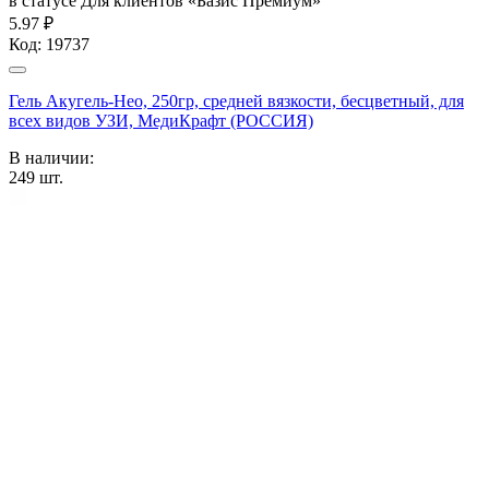
в статусе
Для клиентов «Базис Премиум»
5.97 ₽
Код:
19737
Гель Акугель-Нео, 250гр, средней вязкости, бесцветный, для
всех видов УЗИ, МедиКрафт (РОССИЯ)
В наличии:
249
шт.