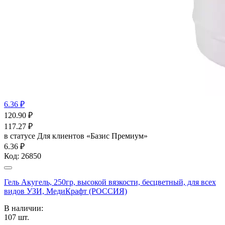
6.36 ₽
120.90
₽
117.27
₽
в статусе
Для клиентов «Базис Премиум»
6.36 ₽
Код:
26850
Гель Акугель, 250гр, высокой вязкости, бесцветный, для всех
видов УЗИ, МедиКрафт (РОССИЯ)
В наличии:
107
шт.