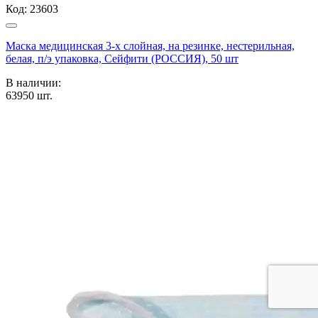
Код:
23603
Маска медицинская 3-х слойная, на резинке, нестерильная,
белая, п/э упаковка, Сейфити (РОССИЯ), 50 шт
В наличии:
63950
шт.