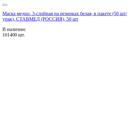
Маска медиц. 3-слойная на резинках белая, в пакете (50 шт/
упак), СТАВМЕД (РОССИЯ), 50 шт
В наличии:
101400
шт.