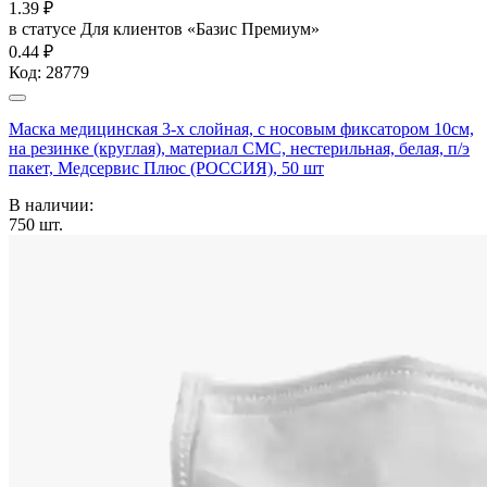
1.39
₽
в статусе
Для клиентов «Базис Премиум»
0.44 ₽
Код:
28779
Маска медицинская 3-х слойная, с носовым фиксатором 10см,
на резинке (круглая), материал СМС, нестерильная, белая, п/э
пакет, Медсервис Плюс (РОССИЯ), 50 шт
В наличии:
750
шт.