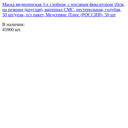
Маска медицинская 3-х слойная, с носовым фиксатором 10см,
на резинке (круглая), материал СМС, нестерильная, голубая,
50 шт/упак, п/э пакет, Медсервис Плюс (РОССИЯ), 50 шт
В наличии:
45900
шт.