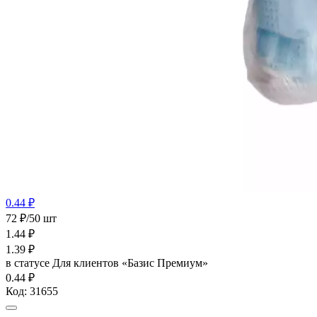
0.44 ₽
72 ₽/50 шт
1.44
₽
1.39
₽
в статусе
Для клиентов «Базис Премиум»
0.44 ₽
Код:
31655