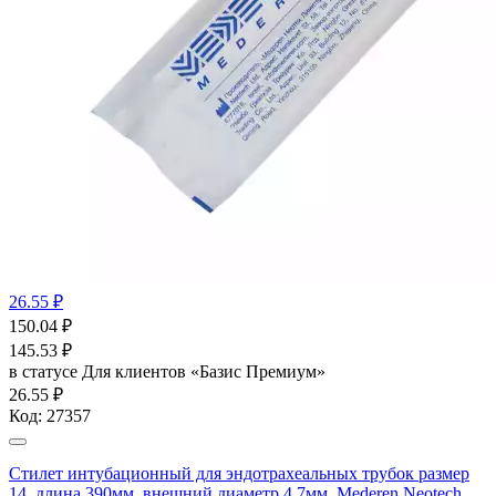
26.55 ₽
150.04
₽
145.53
₽
в статусе
Для клиентов «Базис Премиум»
26.55 ₽
Код:
27357
Стилет интубационный для эндотрахеальных трубок размер
14, длина 390мм, внешний диаметр 4,7мм, Mederen Neotech