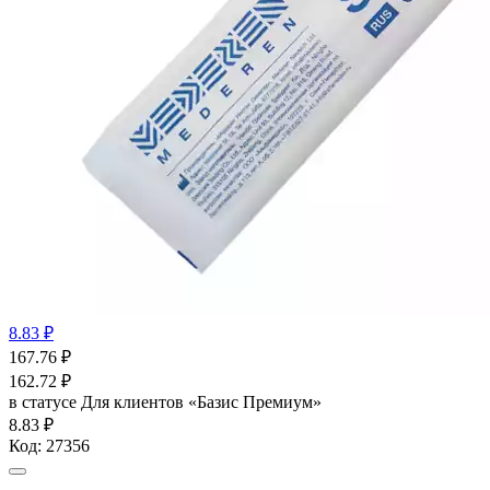
8.83 ₽
167.76
₽
162.72
₽
в статусе
Для клиентов «Базис Премиум»
8.83 ₽
Код:
27356