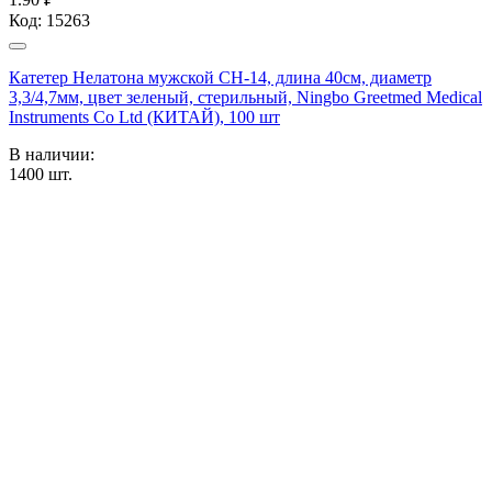
Код:
15263
Катетер Нелатона мужской CH-14, длина 40см, диаметр
3,3/4,7мм, цвет зеленый, стерильный, Ningbo Greetmed Medical
Instruments Co Ltd (КИТАЙ), 100 шт
В наличии:
1400
шт.