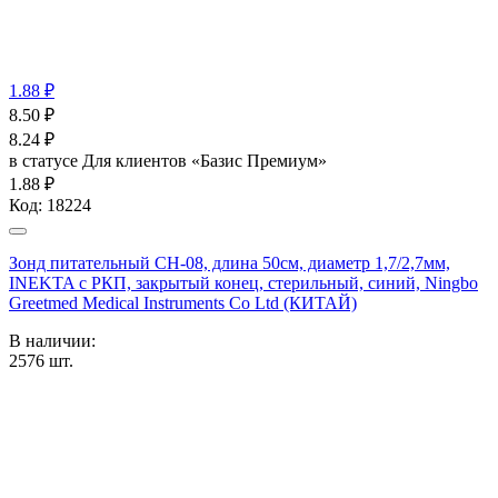
1.88 ₽
8.50
₽
8.24
₽
в статусе
Для клиентов «Базис Премиум»
1.88 ₽
Код:
18224
Зонд питательный CH-08, длина 50см, диаметр 1,7/2,7мм,
INEKTA с РКП, закрытый конец, стерильный, синий, Ningbo
Greetmed Medical Instruments Co Ltd (КИТАЙ)
В наличии:
2576
шт.