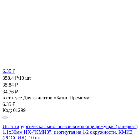
6.35 ₽
358.4 ₽/10 шт
35.84
₽
34.76
₽
в статусе
Для клиентов «Базис Премиум»
6.35 ₽
Код:
01299
Игла хирургическая многоразовая колюще-режущая (таперкат)
1,1х30мм ИХ-"КМИЗ", изогнутая на 1/2 окружности, КМИЗ
(РОССИЯ), 10 шт