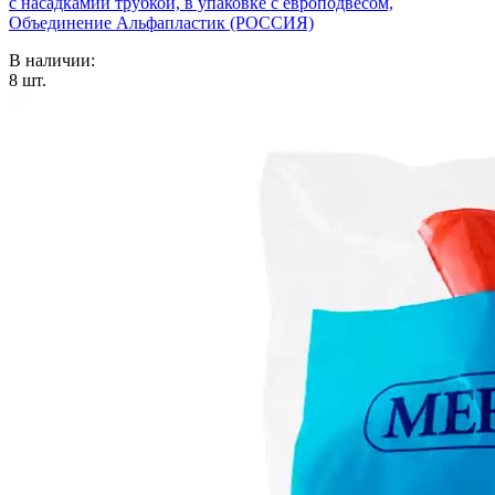
с насадкамии трубкой, в упаковке с европодвесом,
Объединение Альфапластик (РОССИЯ)
В наличии:
8
шт.