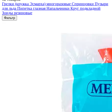
Грелки (кружка Эсмарха) многоразовые
Спринцовки
Пузыри
для льда
Пипетка глазная
Напальчники
Круг подкладной
Зонды резиновые
Фильтр