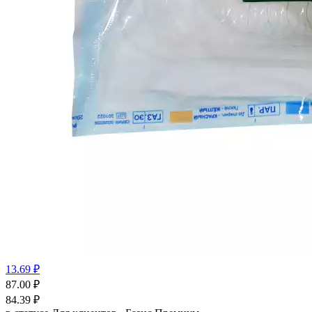
13.69 ₽
87.00
₽
84.39
₽