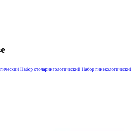
ве
огический
Набор отоларингологический
Набор гинекологическ