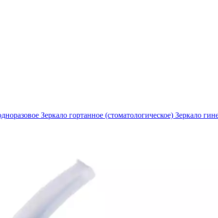
 одноразовое
Зеркало гортанное (стоматологическое)
Зеркало гин