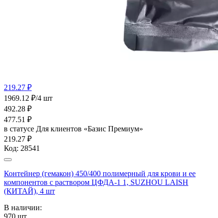
219.27 ₽
1969.12 ₽/4 шт
492.28
₽
477.51
₽
в статусе
Для клиентов «Базис Премиум»
219.27 ₽
Код:
28541
Контейнер (гемакон) 450/400 полимерный для крови и ее
компонентов с раствором ЦФДА-1 1, SUZHOU LAISH
(КИТАЙ), 4 шт
В наличии:
970
шт.