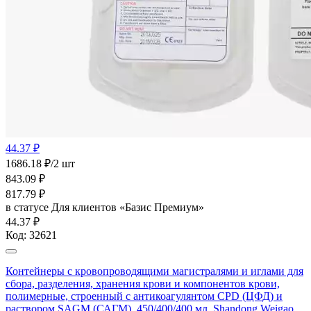
44.37 ₽
1686.18 ₽/2 шт
843.09
₽
817.79
₽
в статусе
Для клиентов «Базис Премиум»
44.37 ₽
Код:
32621
Контейнеры с кровопроводящими магистралями и иглами для
сбора, разделения, хранения крови и компонентов крови,
полимерные, строенный с антикоагулянтом CPD (ЦФД) и
раствором SAGM (САГМ), 450/400/400 мл, Shandong Weigao