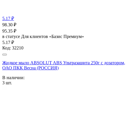
5.17 ₽
98.30
₽
95.35
₽
в статусе
Для клиентов «Базис Премиум»
5.17 ₽
Код:
32210
Жидкое мыло ABSOLUT ABS Ультразащита 250г с дозатором,
ОАО ПКК Весна (РОССИЯ)
В наличии:
3
шт.