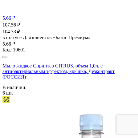
5.66 ₽
107.56
₽
104.33
₽
в статусе
Для клиентов «Базис Премиум»
5.66 ₽
Код:
19601
Мыло жидкое Спринтер CITRUS, объем 1,0л, с
антибактериальным эффектом, крышка, Дезконтракт
(РОССИЯ)
В наличии:
6
шт.