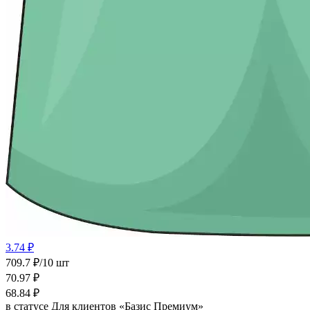
3.74 ₽
709.7 ₽/10 шт
70.97
₽
68.84
₽
в статусе
Для клиентов «Базис Премиум»