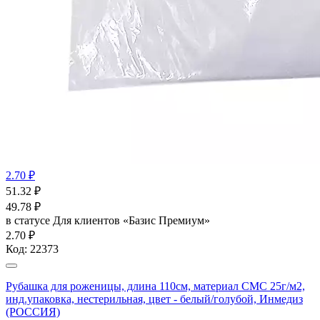
2.70 ₽
51.32
₽
49.78
₽
в статусе
Для клиентов «Базис Премиум»
2.70 ₽
Код:
22373
Рубашка для роженицы, длина 110см, материал СМС 25г/м2,
инд.упаковка, нестерильная, цвет - белый/голубой, Инмедиз
(РОССИЯ)