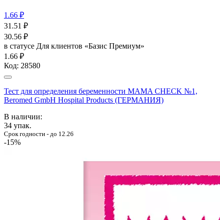
1.66 ₽
31.51
₽
30.56
₽
в статусе
Для клиентов «Базис Премиум»
1.66 ₽
Код:
28580
Тест для определения беременности MAMA CHECK №1,
Beromed GmbH Hospital Products (ГЕРМАНИЯ)
В наличии:
34
упак.
Срок годности - до 12.26
-15%