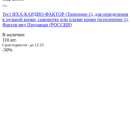
Тест ИХА-КАРДИО-ФАКТОР (Тропонин-1), для определения
в цельной крови, сыворотке или плазме крови (исполнение 1),
Фактор-мед Продакшн (РОССИЯ)
В наличии:
110
шт.
Срок годности - до 12.25
-50%