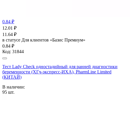
0.84 ₽
12.01
₽
11.64
₽
в статусе
Для клиентов «Базис Премиум»
0.84 ₽
Код:
31844
Тест Lady Check одностадийный для ранней диагностики
беременности (ХГч-экспресс-ИХА), PharmLine Limited
(КИТАЙ)
В наличии:
95
шт.