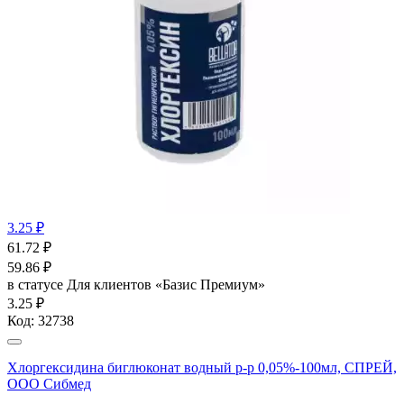
3.25 ₽
61.72
₽
59.86
₽
в статусе
Для клиентов «Базис Премиум»
3.25 ₽
Код:
32738
Хлоргексидина биглюконат водный р-р 0,05%-100мл, СПРЕЙ,
ООО Сибмед