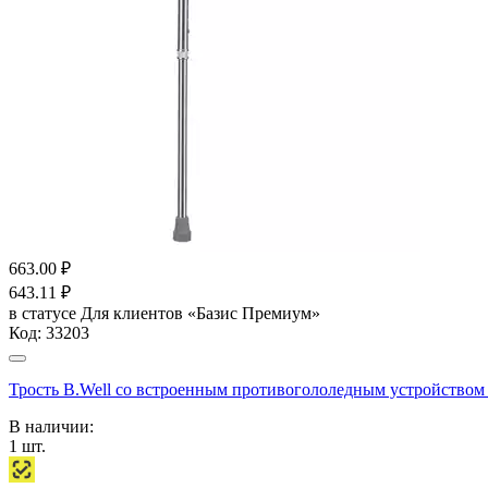
663.00
₽
643.11
₽
в статусе
Для клиентов «Базис Премиум»
Код:
33203
Трость B.Well со встроенным противогололедным устройством W
В наличии:
1
шт.