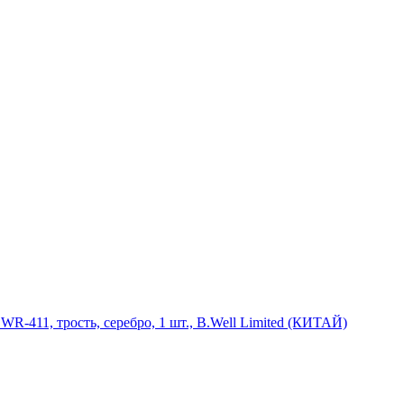
R-411, трость, серебро, 1 шт., B.Well Limited (КИТАЙ)