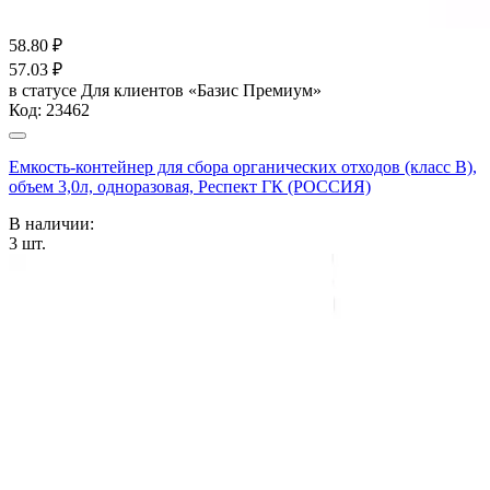
58.80
₽
57.03
₽
в статусе
Для клиентов «Базис Премиум»
Код:
23462
Емкость-контейнер для сбора органических отходов (класс В),
объем 3,0л, одноразовая, Респект ГК (РОССИЯ)
В наличии:
3
шт.