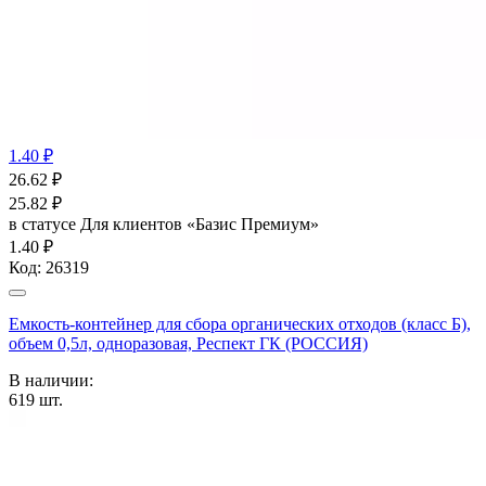
1.40 ₽
26.62
₽
25.82
₽
в статусе
Для клиентов «Базис Премиум»
1.40 ₽
Код:
26319
Емкость-контейнер для сбора органических отходов (класс Б),
объем 0,5л, одноразовая, Респект ГК (РОССИЯ)
В наличии:
619
шт.