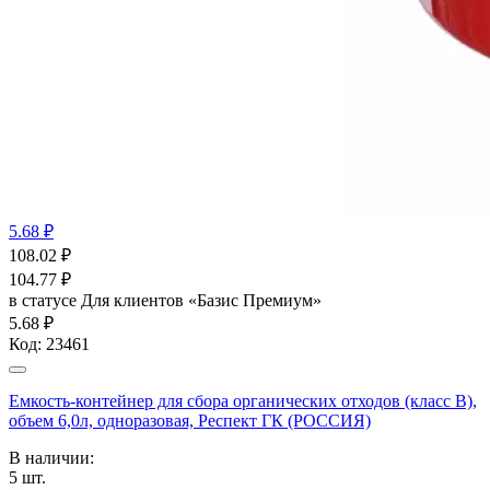
5.68 ₽
108.02
₽
104.77
₽
в статусе
Для клиентов «Базис Премиум»
5.68 ₽
Код:
23461
Емкость-контейнер для сбора органических отходов (класс В),
объем 6,0л, одноразовая, Респект ГК (РОССИЯ)
В наличии:
5
шт.