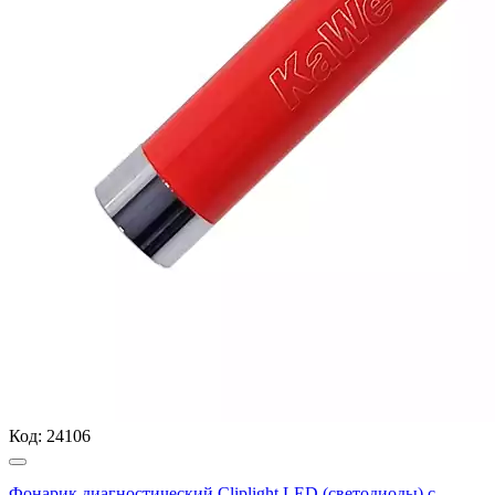
Код:
24106
Фонарик диагностический Cliplight LED (светодиоды) с