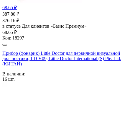
68.65 ₽
387.80
₽
376.16
₽
в статусе
Для клиентов «Базис Премиум»
68.65 ₽
Код:
18297
Прибор (фонарик) Little Doctor для первичной визуальной
диагностики, LD V09, Little Doctor International (S) Pte. Ltd.
(КИТАЙ)
В наличии:
16
шт.