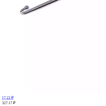
17.22 ₽
327.17
₽