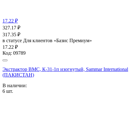
17.22 ₽
327.17
₽
317.35
₽
в статусе
Для клиентов «Базис Премиум»
17.22 ₽
Код:
09789
Экстрактор ВМС, К-31-1п изогнутый, Sammar International
(ПАКИСТАН)
В наличии:
6
шт.