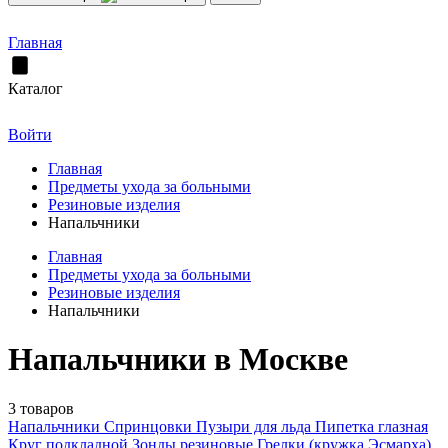
Главная
Каталог
Войти
Главная
Предметы ухода за больными
Резиновые изделия
Напальчники
Главная
Предметы ухода за больными
Резиновые изделия
Напальчники
Напальчники в Москве
3 товаров
Напальчники
Спринцовки
Пузыри для льда
Пипетка глазная
Круг подкладной
Зонды резиновые
Грелки (кружка Эсмарха)