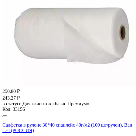
250.80
₽
243.27
₽
в статусе
Для клиентов «Базис Премиум»
Код:
33156
Салфетка в рулоне 30*40 спанлейс 40г/м2 (100 шт/рулон), Ван
Тач (РОССИЯ)