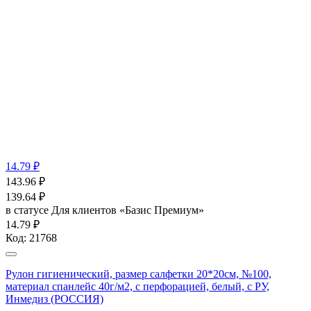
14.79 ₽
143.96
₽
139.64
₽
в статусе
Для клиентов «Базис Премиум»
14.79 ₽
Код:
21768
Рулон гигиенический, размер салфетки 20*20см, №100,
материал спанлейс 40г/м2, с перфорацией, белый, с РУ,
Инмедиз (РОССИЯ)