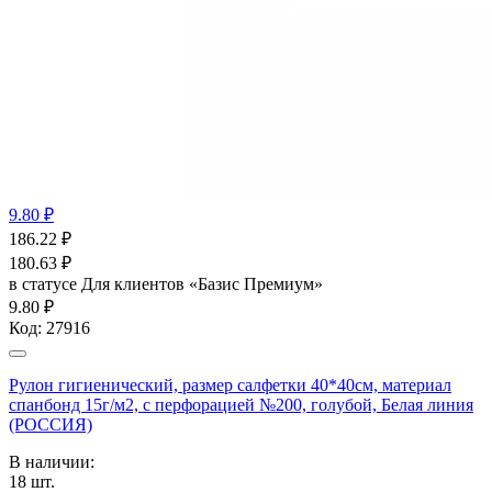
9.80 ₽
186.22
₽
180.63
₽
в статусе
Для клиентов «Базис Премиум»
9.80 ₽
Код:
27916
Рулон гигиенический, размер салфетки 40*40см, материал
спанбонд 15г/м2, с перфорацией №200, голубой, Белая линия
(РОССИЯ)
В наличии:
18
шт.