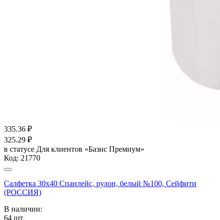
335.36
₽
325.29
₽
в статусе
Для клиентов «Базис Премиум»
Код:
21770
Салфетка 30х40 Спанлейс, рулон, белый №100, Сейфити
(РОССИЯ)
В наличии:
64
шт.