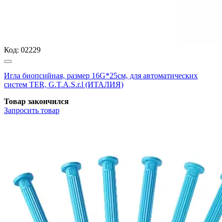
Код:
02229
Игла биопсийная, размер 16G*25см, для автоматических
систем TER, G.T.A.S.r.l (ИТАЛИЯ)
Товар закончился
Запросить
товар