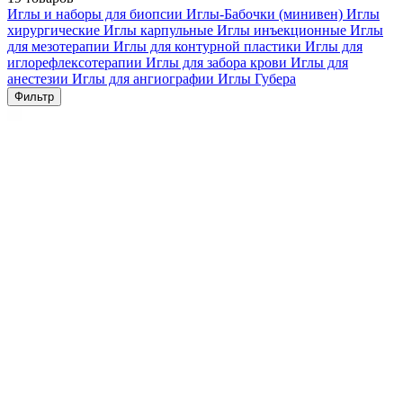
Иглы и наборы для биопсии
Иглы-Бабочки (минивен)
Иглы
хирургические
Иглы карпульные
Иглы инъекционные
Иглы
для мезотерапии
Иглы для контурной пластики
Иглы для
иглорефлексотерапии
Иглы для забора крови
Иглы для
анестезии
Иглы для ангиографии
Иглы Губера
Фильтр