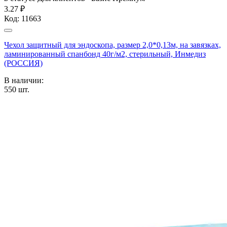
3.27 ₽
Код:
11663
Чехол защитный для эндоскопа, размер 2,0*0,13м, на завязках,
ламинированный спанбонд 40г/м2, стерильный, Инмедиз
(РОССИЯ)
В наличии:
550
шт.