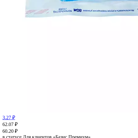
3.27 ₽
62.07
₽
60.20
₽
в статусе
Для клиентов «Базис Премиум»