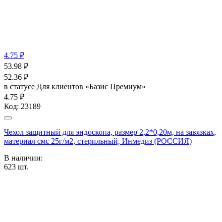
4.75 ₽
53.98
₽
52.36
₽
в статусе
Для клиентов «Базис Премиум»
4.75 ₽
Код:
23189
Чехол защитный для эндоскопа, размер 2,2*0,20м, на завязках,
материал смс 25г/м2, стерильный, Инмедиз (РОССИЯ)
В наличии:
623
шт.