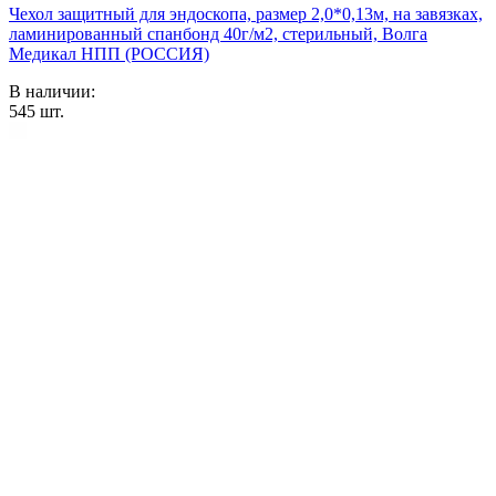
Чехол защитный для эндоскопа, размер 2,0*0,13м, на завязках,
ламинированный спанбонд 40г/м2, стерильный, Волга
Медикал НПП (РОССИЯ)
В наличии:
545
шт.