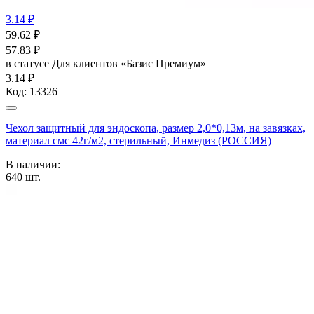
3.14 ₽
59.62
₽
57.83
₽
в статусе
Для клиентов «Базис Премиум»
3.14 ₽
Код:
13326
Чехол защитный для эндоскопа, размер 2,0*0,13м, на завязках,
материал смс 42г/м2, стерильный, Инмедиз (РОССИЯ)
В наличии:
640
шт.