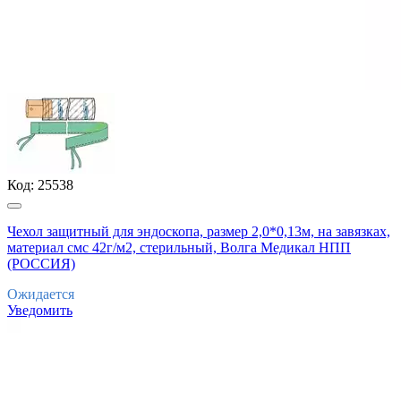
Код:
25538
Чехол защитный для эндоскопа, размер 2,0*0,13м, на завязках,
материал смс 42г/м2, стерильный, Волга Медикал НПП
(РОССИЯ)
Ожидается
Уведомить