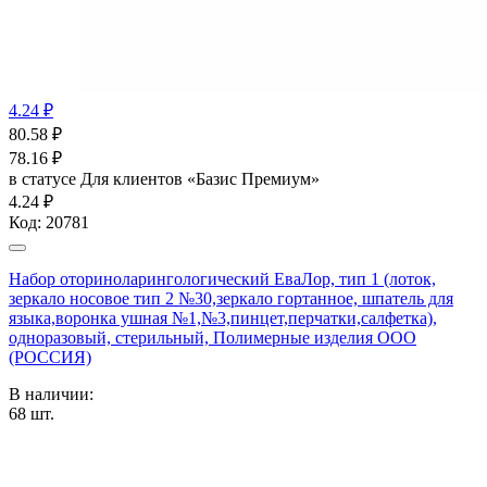
4.24 ₽
80.58
₽
78.16
₽
в статусе
Для клиентов «Базис Премиум»
4.24 ₽
Код:
20781
Набор оториноларингологический ЕваЛор, тип 1 (лоток,
зеркало носовое тип 2 №30,зеркало гортанное, шпатель для
языка,воронка ушная №1,№3,пинцет,перчатки,салфетка),
одноразовый, стерильный, Полимерные изделия OOO
(РОССИЯ)
В наличии:
68
шт.