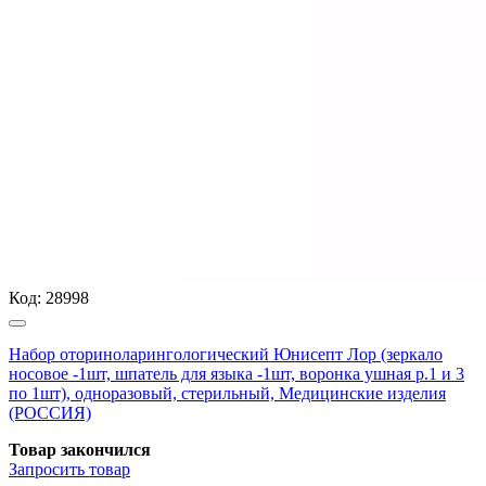
Код:
28998
Набор оториноларингологический Юнисепт Лор (зеркало
носовое -1шт, шпатель для языка -1шт, воронка ушная р.1 и 3
по 1шт), одноразовый, стерильный, Медицинские изделия
(РОССИЯ)
Товар закончился
Запросить
товар