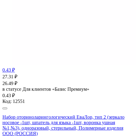
0.43 ₽
27.31
₽
26.49
₽
в статусе
Для клиентов «Базис Премиум»
0.43 ₽
Код:
12551
Набор оториноларингологический ЕваЛор, тип 2 (зеркало
носовое -1шт, шпатель для языка -1шт, воронка ушная
№1,№3), одноразовый, стерильный, Полимерные изделия
OOO (РОССИЯ)