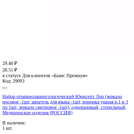
29.40
₽
28.51
₽
в статусе
Для клиентов «Базис Премиум»
Код:
29093
Набор оториноларингологический Юнисепт Лор (зеркало
носовое -1шт, шпатель для языка -1шт, воронка ушная р.1 и 3
по 1шт, зеркало смотровое -1шт), одноразовый, стерильный,
Медицинские изделия (РОССИЯ)
В наличии:
1
шт.