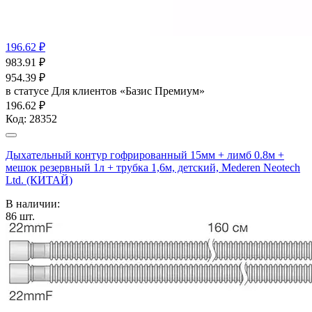
196.62 ₽
983.91
₽
954.39
₽
в статусе
Для клиентов «Базис Премиум»
196.62 ₽
Код:
28352
Дыхательный контур гофрированный 15мм + лимб 0.8м +
мешок резервный 1л + трубка 1,6м, детский, Mederen Neotech
Ltd. (КИТАЙ)
В наличии:
86
шт.