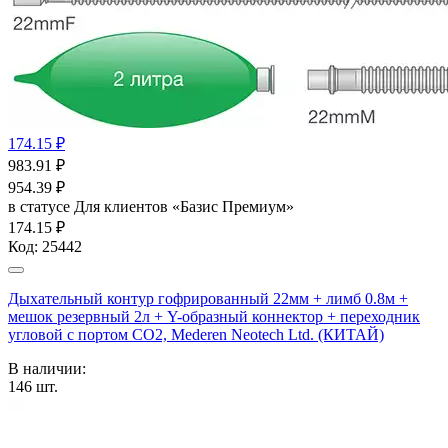
174.15 ₽
983.91
₽
954.39
₽
в статусе
Для клиентов «Базис Премиум»
174.15 ₽
Код:
25442
Дыхательный контур гофрированный 22мм + лимб 0.8м +
мешок резервный 2л + Y-образный коннектор + переходник
угловой с портом СО2, Mederen Neotech Ltd. (КИТАЙ)
В наличии:
146
шт.