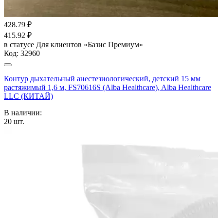
428.79
₽
415.92
₽
в статусе
Для клиентов «Базис Премиум»
Код:
32960
Контур дыхательный анестезиологический, детский 15 мм
растяжимый 1,6 м, FS70616S (Alba Healthcare), Alba Healthcare
LLC (КИТАЙ)
В наличии:
20
шт.