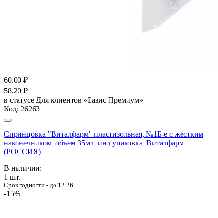
60.00
₽
58.20
₽
в статусе
Для клиентов «Базис Премиум»
Код:
26263
Спринцовка "Виталфарм" пластизольная, №1Б-е с жестким
наконечником, объем 35мл, инд.упаковка, Виталфарм
(РОССИЯ)
В наличии:
1
шт.
Срок годности - до 12.26
-15%