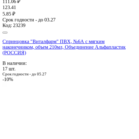
111.06
₽
123.41
5.85 ₽
Срок годности - до 03.27
Код:
23239
Спринцовка "Виталфарм" ПВХ, №6А с мягким
наконечником, объем 210мл, Объединение Альфапластик
(РОССИЯ)
В наличии:
17
шт.
Срок годности - до 05.27
-10%