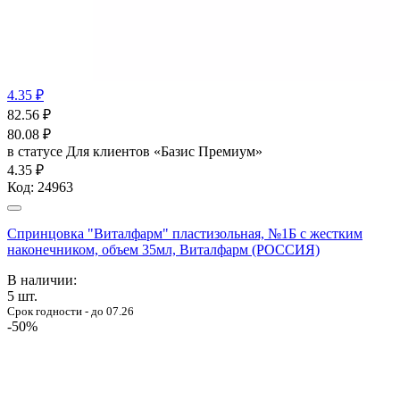
4.35 ₽
82.56
₽
80.08
₽
в статусе
Для клиентов «Базис Премиум»
4.35 ₽
Код:
24963
Спринцовка "Виталфарм" пластизольная, №1Б с жестким
наконечником, объем 35мл, Виталфарм (РОССИЯ)
В наличии:
5
шт.
Срок годности - до 07.26
-50%