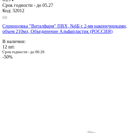
Срок годности - до 05.27
Код:
32012
Спринцовка "Виталфарм" ПВХ, №6Б с 2-мя наконечниками,
объем 210мл, Объединение Альфапластик (РОССИЯ)
В наличии:
12
шт.
Срок годности - до 06.26
-50%