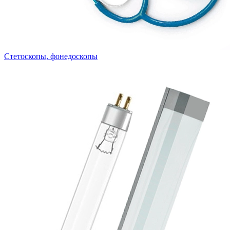
Стетоскопы, фонедоскопы