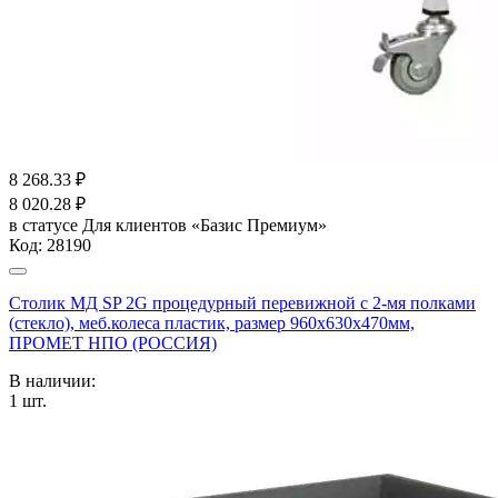
8 268.33
₽
8 020.28
₽
в статусе
Для клиентов «Базис Премиум»
Код:
28190
Столик МД SP 2G процедурный перевижной с 2-мя полками
(стекло), меб.колеса пластик, размер 960x630x470мм,
ПРОМЕТ НПО (РОССИЯ)
В наличии:
1
шт.