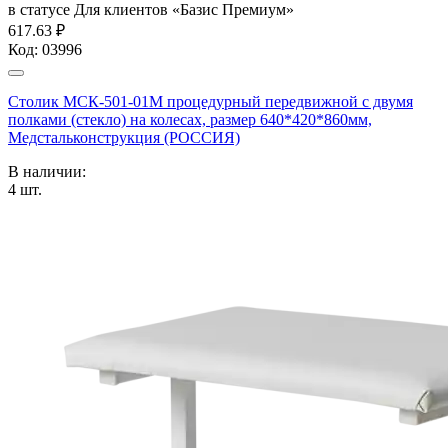
в статусе
Для клиентов «Базис Премиум»
617.63 ₽
Код:
03996
Столик МСК-501-01М процедурный передвижной с двумя
полками (стекло) на колесах, размер 640*420*860мм,
Медстальконструкция (РОССИЯ)
В наличии:
4
шт.