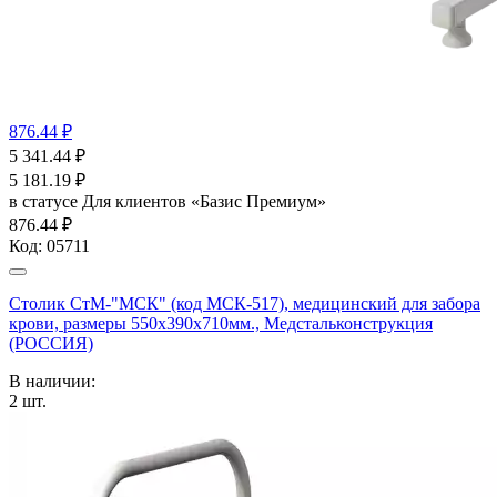
876.44 ₽
5 341.44
₽
5 181.19
₽
в статусе
Для клиентов «Базис Премиум»
876.44 ₽
Код:
05711
Столик СтМ-"МСК" (код МСК-517), медицинский для забора
крови, размеры 550х390х710мм., Медстальконструкция
(РОССИЯ)
В наличии:
2
шт.