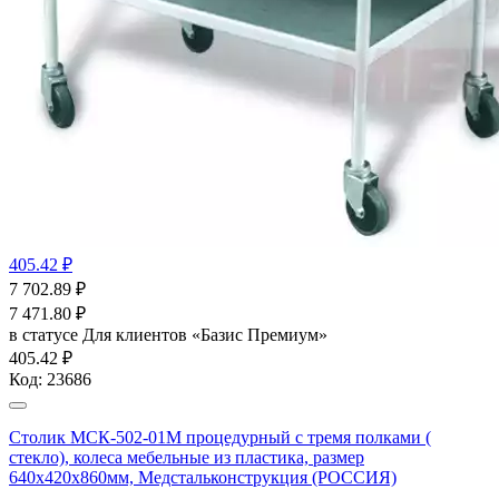
405.42 ₽
7 702.89
₽
7 471.80
₽
в статусе
Для клиентов «Базис Премиум»
405.42 ₽
Код:
23686
Столик МСК-502-01М процедурный с тремя полками (
стекло), колеса мебельные из пластика, размер
640х420х860мм, Медстальконструкция (РОССИЯ)