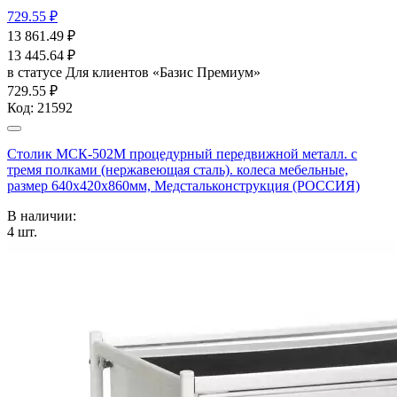
729.55 ₽
13 861.49
₽
13 445.64
₽
в статусе
Для клиентов «Базис Премиум»
729.55 ₽
Код:
21592
Столик МСК-502М процедурный передвижной металл. с
тремя полками (нержавеющая сталь). колеса мебельные,
размер 640х420х860мм, Медстальконструкция (РОССИЯ)
В наличии:
4
шт.