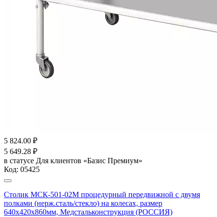
5 824.00
₽
5 649.28
₽
в статусе
Для клиентов «Базис Премиум»
Код:
05425
Столик МСК-501-02М процедурный передвижной с двумя
полками (нерж.сталь/стекло) на колесах, размер
640х420х860мм, Медстальконструкция (РОССИЯ)